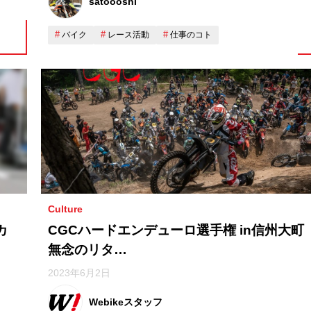
satoooshi
バイク
レース活動
仕事のコト
Culture
カ
CGCハードエンデューロ選手権 in信州大
無念のリタ…
2023年6月2日
Webikeスタッフ