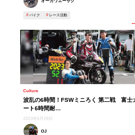
オーカワエーサク
バイク
レース活動
Culture
波乱の6時間！FSWミニろく 第二戦 富士
ート6時間耐…
2023年6月29日
OJ