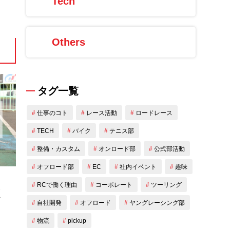
Tech
Others
タグ一覧
仕事のコト
レース活動
ロードレース
TECH
バイク
テニス部
整備・カスタム
オンロード部
公式部活動
オフロード部
EC
社内イベント
趣味
RCで働く理由
コーポレート
ツーリング
く
自社開発
オフロード
ヤングレーシング部
物流
pickup