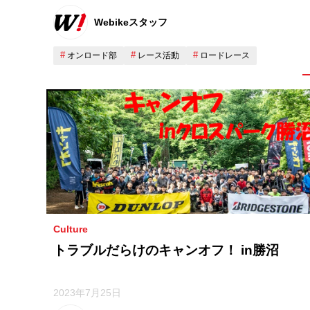
Webikeスタッフ
オンロード部
レース活動
ロードレース
Culture
トラブルだらけのキャンオフ！ in勝沼
2023年7月25日