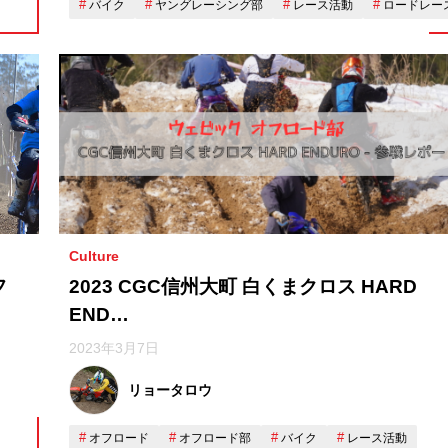
バイク
ヤングレーシング部
レース活動
ロードレー
Culture
フ
2023 CGC信州大町 白くまクロス HARD
END…
2023年3月7日
リョータロウ
オフロード
オフロード部
バイク
レース活動