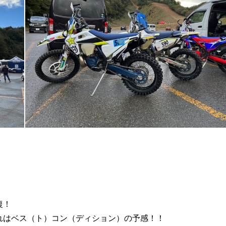
復！
れはベス（ト）コン（ディション）の予感！！