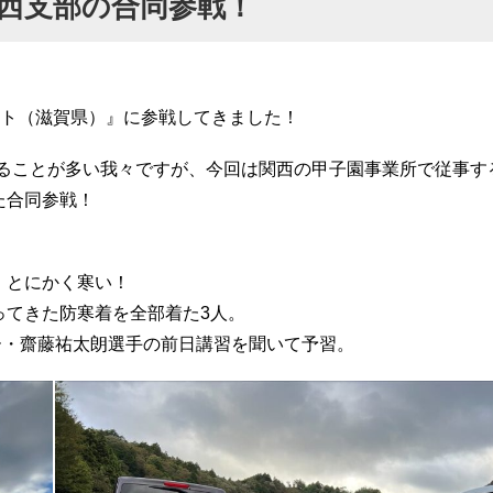
関西支部の合同参戦！
ゾート（滋賀県）』に参戦してきました！
することが多い我々ですが、今回は関西の甲子園事業所で従事す
た合同参戦！
、とにかく寒い！
ってきた防寒着を全部着た3人。
ー・齋藤祐太朗選手の前日講習を聞いて予習。