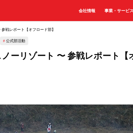
会社情報
事業・サービ
ト 〜 参戦レポート【オフロード部】
公式部活動
朽木スノーリゾート 〜 参戦レポート