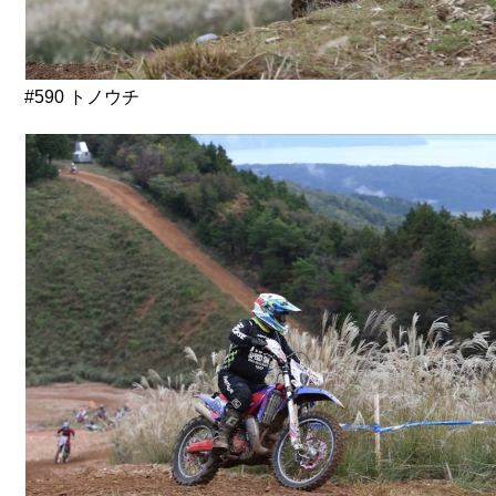
#590 トノウチ