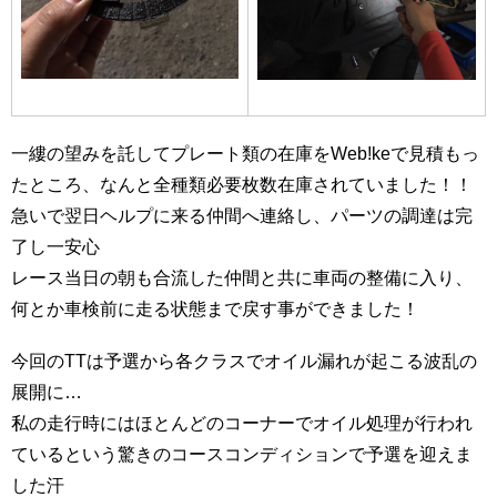
一縷の望みを託してプレート類の在庫をWeb!keで見積もっ
たところ、なんと全種類必要枚数在庫されていました！！
急いで翌日ヘルプに来る仲間へ連絡し、パーツの調達は完
了し一安心
レース当日の朝も合流した仲間と共に車両の整備に入り、
何とか車検前に走る状態まで戻す事ができました！
今回のTTは予選から各クラスでオイル漏れが起こる波乱の
展開に…
私の走行時にはほとんどのコーナーでオイル処理が行われ
ているという驚きのコースコンディションで予選を迎えま
した汗