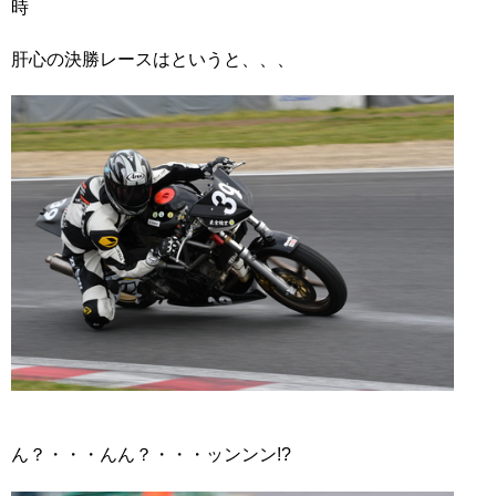
時
肝心の決勝レースはというと、、、
ん？・・・んん？・・・ッンンン!?