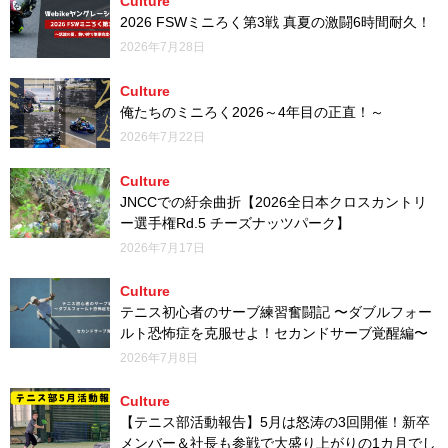
Culture
2026 FSWミニろく第3戦 真夏の激闘6時間耐久！
2026年7月28日
Culture
俺たちのミニろく2026～4年目の正直！～
2026年7月22日
Culture
JNCCでの紆余曲折【2026全日本クロスカントリ
ー選手権Rd.5 チーズナッツパーク】
2026年7月17日
Culture
テニス初心者のサーブ練習奮闘記 〜ダブルフォー
ルト恐怖症を克服せよ！セカンドサーブ覚醒編〜
2026年7月8日
Culture
【テニス部活動報告】5月は怒涛の3回開催！新卒
メンバー＆社長も参戦で大盛り上がりの1カ月でし