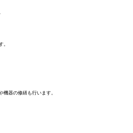
。
す。
や機器の修繕も行います。