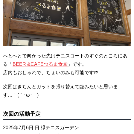
へとへとで向かった先はテニスコートのすぐのところにあ
る「
BEER &CAFEつるま食堂
」です。
店内もおしゃれで、ちょいのみも可能です🍺
次回はきちんとガットを張り替えて臨みたいと思いま
す…！(｀･ω･´)
次回の活動予定
2025年7月6日 日 緑テニスガーデン