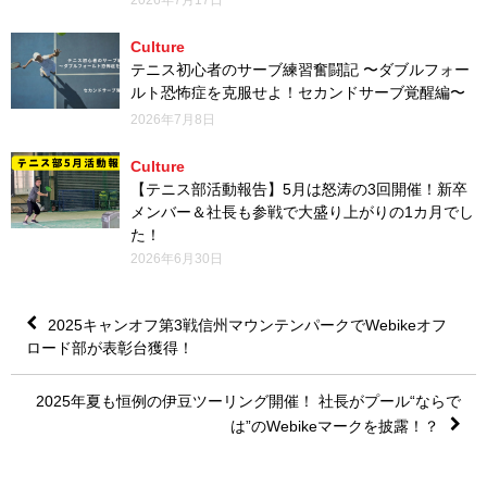
Culture
テニス初心者のサーブ練習奮闘記 〜ダブルフォー
ルト恐怖症を克服せよ！セカンドサーブ覚醒編〜
2026年7月8日
Culture
【テニス部活動報告】5月は怒涛の3回開催！新卒
メンバー＆社長も参戦で大盛り上がりの1カ月でし
た！
2026年6月30日
2025キャンオフ第3戦信州マウンテンパークでWebikeオフ
ロード部が表彰台獲得！
2025年夏も恒例の伊豆ツーリング開催！ 社長がプール“ならで
は”のWebikeマークを披露！？