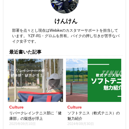
けんけん
部署を点々とし現在はWebikeのカスタマーサポートを担当して
います。 YZF-R1・グロムを所有。バイクの押し引きが苦手なバ
イク女子です。
最近書いた記事
Culture
Culture
リバークレインテニス部に「健
ソフトテニス（軟式テニス）の
康部」の疑惑が浮上
魅力紹介
2025年09月10日
2024年09月30日