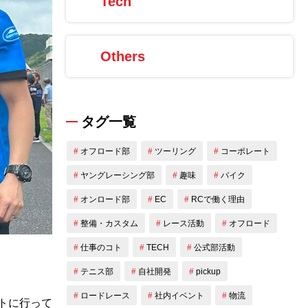
Tech
Others
タグ一覧
オフロード部
ツーリング
コーポレート
ヤングレーシング部
趣味
バイク
オンロード部
EC
RCで働く理由
整備・カスタム
レース活動
オフロード
仕事のコト
TECH
公式部活動
。
テニス部
自社開発
pickup
ロードレース
社内イベント
物流
トに行って