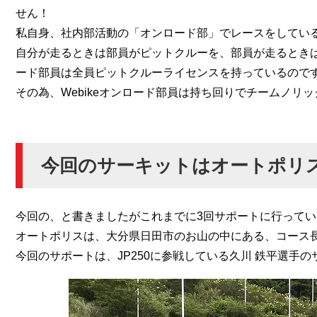
せん！
私自身、社内部活動の「オンロード部」でレースをしてい
自分が走るときは部員がピットクルーを、部員が走るときは
ード部員は全員ピットクルーライセンスを持っているので
その為、Webikeオンロード部員は持ち回りでチームノ
今回のサーキットはオートポリ
今回の、と書きましたがこれまでに3回サポートに行って
オートポリスは、大分県日田市のお山の中にある、コース長：
今回のサポートは、JP250に参戦している久川 鉄平選手の