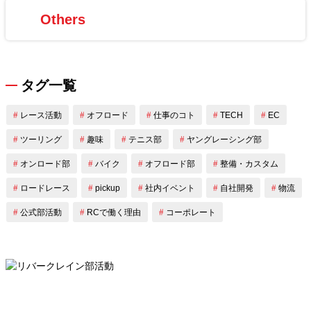
Others
タグ一覧
レース活動
オフロード
仕事のコト
TECH
EC
ツーリング
趣味
テニス部
ヤングレーシング部
オンロード部
バイク
オフロード部
整備・カスタム
ロードレース
pickup
社内イベント
自社開発
物流
公式部活動
RCで働く理由
コーポレート