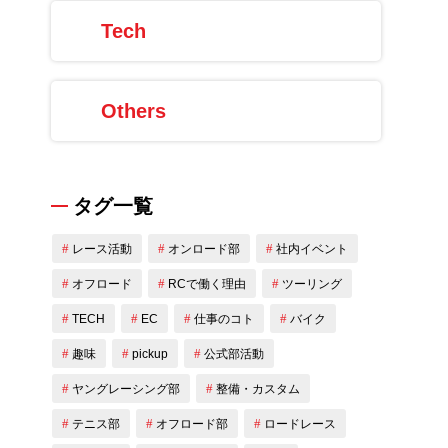
Tech
Others
タグ一覧
レース活動
オンロード部
社内イベント
オフロード
RCで働く理由
ツーリング
TECH
EC
仕事のコト
バイク
趣味
pickup
公式部活動
ヤングレーシング部
整備・カスタム
テニス部
オフロード部
ロードレース